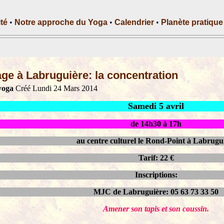
ité
•
Notre approche du Yoga
•
Calendrier
•
Planète pratique
age à Labruguière: la concentration
yoga
Créé Lundi 24 Mars 2014
Samedi 5 avril
de 14h30 à 17h
au centre culturel
le Rond-Point à Labrugu
Tarif: 22 €
Inscriptions:
MJC de Labruguière: 05 63 73 33 50
Amener son tapis et son coussin.