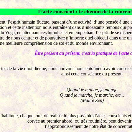
L’acte conscient : le chemin de la concen
nt, l’esprit humain fluctue, passant d’une activité, d’une pensée à une a
sion et cette inattention nous entraînent dans d’incessants remous qui pr
du Yoga, en atténuant ces tumultes et en empêchant l’esprit de se dispe
re de nous centrer et de poursuivre n’importe quel objectif dans une unit
une meilleure compréhension de soi et du monde environnant.
Être
présent au présent, c’est la pratique de l’acte 
ctes de la vie quotidienne, nous pouvons nous entraîner à avoir conscien
ainsi cette conscience du présent.
Quand je mange, je mange
Quand je marche, je marche, etc...
(Maître Zen)
’habitude, chaque jour, de réaliser le plus possible d’actes conscients et 
corvée au premier abord, ou très routinière, peut devenir
l’approfondissement de notre état de concentrat