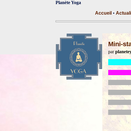
Planète Yoga
Accueil
•
Actual
Mini-st
par
planete