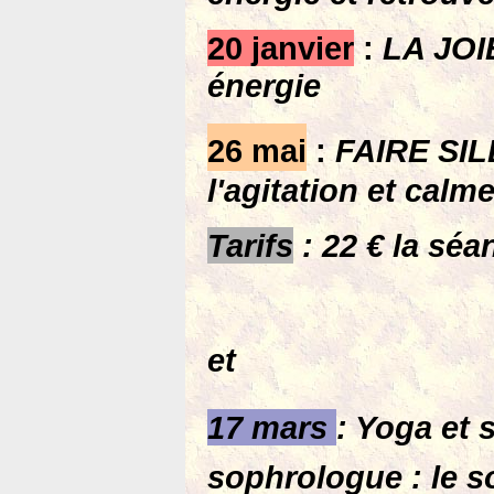
20 janvier
:
LA JOIE
énergie
26 mai
:
FAIRE SILE
l'agitation et calme
Tarifs
: 22 € la séa
et
17 mars
: Yoga et 
sophrologue : le 