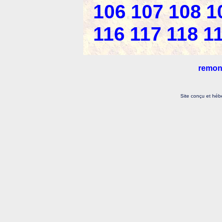
106
107
108
1
116
117
118
1
remon
Site conçu et héb