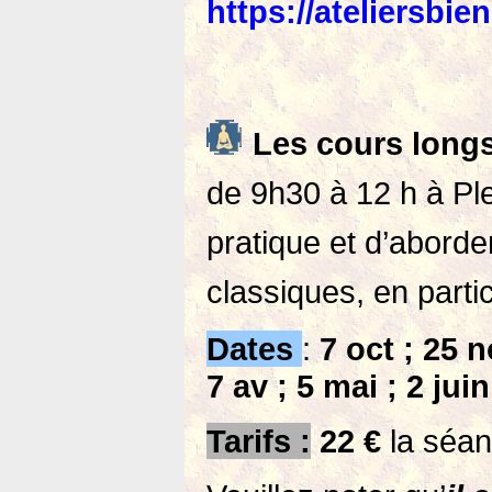
https://ateliersbie
Les cours long
de 9h30 à 12 h à Plei
pratique et d’aborder
classiques, en parti
Dates
:
7 oct ; 25 n
7 av ; 5 mai ; 2 juin
Tarifs :
22 €
la séanc