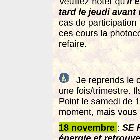
Veuillez noter qu’
il 
tard le jeudi avant
cas de participation
ces cours la photoco
refaire.
Je reprends le 
une fois/trimestre. I
Point le samedi de 
moment, mais vous p
18 novembre
:
SE 
énergie et retrouve