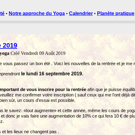
ité
•
Notre approche du Yoga
•
Calendrier
•
Planète pratique
e 2019
 yoga
Créé Vendredi 09 Août 2019
 vous passez un bon été . Voici les nouvelles de la rentrée et je me r
le lundi 1
6
septembre
2019
.
eprendront
 important de vous inscrire pour la rentrée
afin que je puisse équil
veuillez me confirmer votre inscription
(
sauf ceux qui me l’ont déjà d
ien sûr, un cours d’essai est possible.
le savez: «tout augmente» et cette année, même les cours de yoga . C
et donc je vais faire une augmentation de 10% ce qui fera 10 € de plu
z.
 et les lieux ne changent pas .