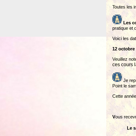
Toutes les i
Les c
pratique et 
Voici les da
1
2
octobre
Veuillez not
ces cours l
Je rep
Point le sa
Cette année
V
ous recevr
Le s