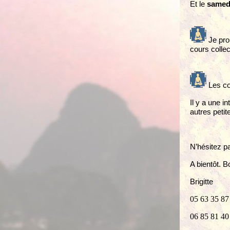
Et
le
samed
Je pro
cours collec
Les co
Il y a une i
autres peti
N’hésitez p
A bientôt. B
Brigitte
05 63 35 87
06 85 81 40