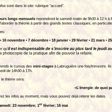
nfos sont dans le site: rubrique "accueil".
ours longs mensuels
reprendront le samedi matin de 9h30 à 12 h à Pl
d’aborder la théorie à partir des grands textes classiques, en particuli
tes:
 •
16
novembre •
7
décembre •
18
janvier •
29
février •
21
mars •
25
il es
t indispensable de s’inscrire au plus tard le jeudi a
er qu’
a photocopie de la pratique afin de pouvoir la refaire.
rends le cursus des
mini-stages
à Labruguière une fois/trimestre. Ils
medi de 14h30 à 17h.
 le thème sera:
«
L
’énergie: de quoi p
ez les infos au moment, mais vous pouvez déjà retenir les dates.
er
amedi: 23 novembre; 1
février; 16 mai