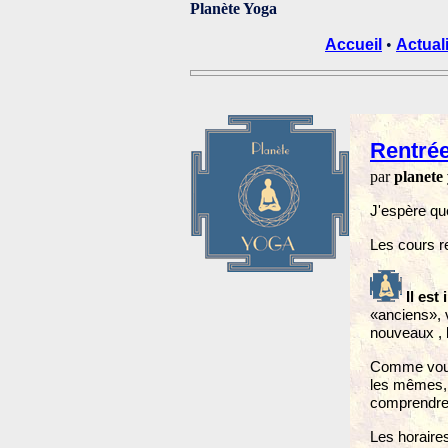
Planète Yoga
Accueil
•
Actual
Rentré
par
planete
J'espère que
Les cours r
Il est
«anciens», 
nouveaux , b
Comme vous 
les mêmes, 
comprendre
Les horaires