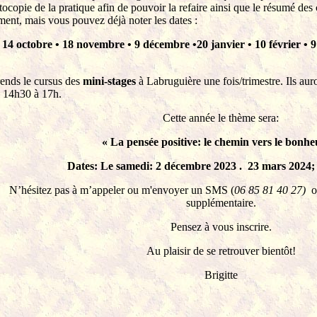
tocopie de la pratique afin de pouvoir la refaire ainsi que le résumé des
ent, mais vous pouvez déjà noter les dates :
14
octobre •
18
novembre •
9
décembre •20
janvier •
10
février •
ends le cursus des
mini-stages
à Labruguière une fois/trimestre. Ils aur
e 14h30 à 17h.
Cette année le thème sera:
«
La pensée positive: le chemin vers le bonh
Dates: Le samedi: 2 décembre 2023 . 23 mars 2024;
itez pas à m’appeler ou m'envoyer un SMS (
06 85 81 40 27)
o
supplémentaire.
Pensez à vous inscrire.
Au plaisir de se retrouver bientôt!
Brigitte