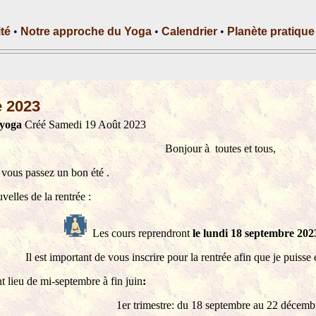
ité
•
Notre approche du Yoga
•
Calendrier
•
Planète pratique
e 2023
 yoga
Créé Samedi 19 Août 2023
Bonjour à toutes et tous,
 vous passez un bon été .
velles de la rentrée :
Les cours reprendront
le lundi 1
8
septembre
202
Il est important de vous inscrire pour la rentrée
afin que je puisse 
t lieu de mi-septembre à fin juin
:
1er trimestre: du 18 septembre au 22 décem