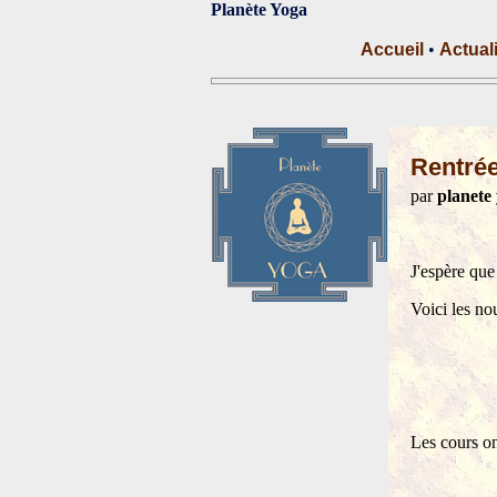
Planète Yoga
Accueil
•
Actual
Rentré
par
planete
J'espère que
Voici les nou
Les cours on