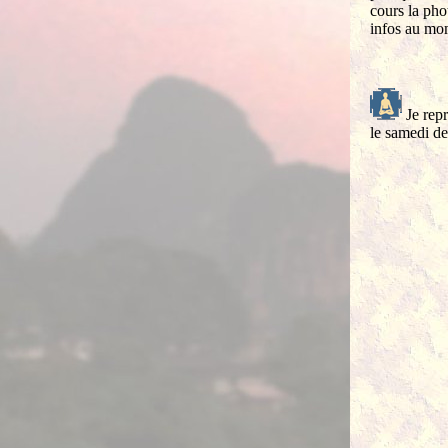
cours la pho
infos au mom
Je repr
le samedi d
N’hés