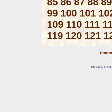
85
86
87
88
89
99
100
101
10
109
110
111
1
119
120
121
1
remon
Site conçu et héb